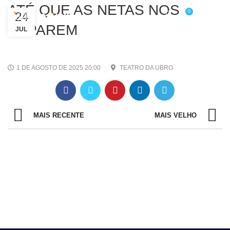
ATÉ QUE AS NETAS NOS
0
24
/
R$
0,00
SEPAREM
JUL
1 DE AGOSTO DE 2025 20:00
TEATRO DA UBRO
MAIS RECENTE
MAIS VELHO