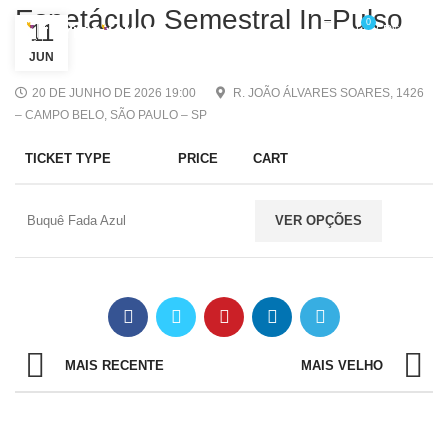
Espetáculo Semestral In-Pulso
0
11
/
R$
0,00
JUN
20 DE JUNHO DE 2026 19:00
R. JOÃO ÁLVARES SOARES, 1426
– CAMPO BELO, SÃO PAULO – SP
TICKET TYPE
PRICE
CART
Buquê Fada Azul
VER OPÇÕES
MAIS RECENTE
MAIS VELHO