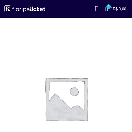
0
/
R$
0,00