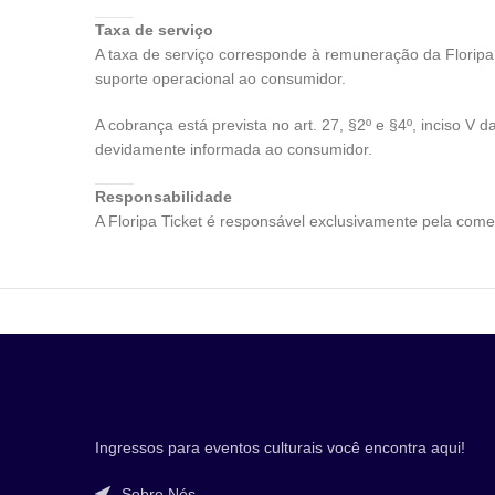
Taxa de serviço
A taxa de serviço corresponde à remuneração da
Floripa
suporte operacional ao consumidor.
A cobrança está prevista no art. 27, §2º e §4º, inciso V 
devidamente informada ao consumidor.
Responsabilidade
A
Floripa Ticket
é responsável exclusivamente pela comer
Ingressos para eventos culturais você encontra aqui!
Sobre Nós