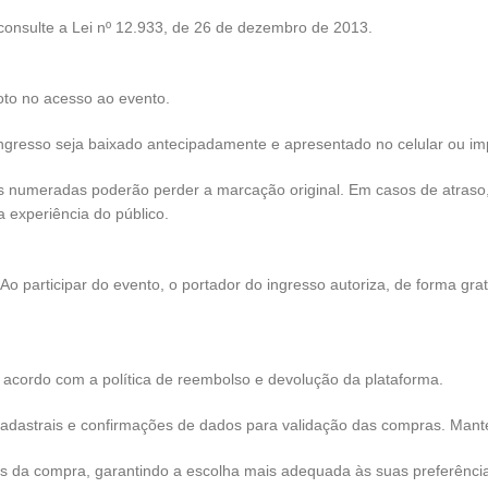
consulte a Lei nº 12.933, de 26 de dezembro de 2013.
oto no acesso ao evento.
ngresso seja baixado antecipadamente e apresentado no celular ou im
nas numeradas poderão perder a marcação original. Em casos de atraso
 experiência do público.
o participar do evento, o portador do ingresso autoriza, de forma grat
 de acordo com a política de reembolso e devolução da plataforma.
s cadastrais e confirmações de dados para validação das compras. Mant
s da compra, garantindo a escolha mais adequada às suas preferênci