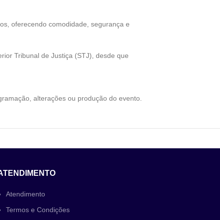
sos, oferecendo comodidade, segurança e
erior Tribunal de Justiça (STJ), desde que
ogramação, alterações ou produção do evento.
ATENDIMENTO
Atendimento
Termos e Condições