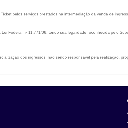
 Ticket
pelos serviços prestados na intermediação da venda de ingres
da Lei Federal nº 11.771/08, tendo sua legalidade reconhecida pelo Sup
cialização dos ingressos, não sendo responsável pela realização, pr