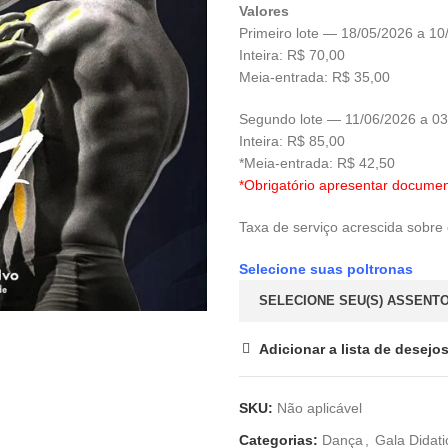
Valores
Primeiro lote — 18/05/2026 a 10
Inteira: R$ 70,00
Meia-entrada: R$ 35,00
Segundo lote — 11/06/2026 a 0
Inteira: R$ 85,00
*Meia-entrada: R$ 42,50
*Obrigatório apresentar document
Taxa de serviço acrescida sobre 
Selecione suas poltronas
SELECIONE SEU(S) ASSENTO
Adicionar a lista de desejo
SKU:
Não aplicável
Categorias:
Dança
,
Gala Didati