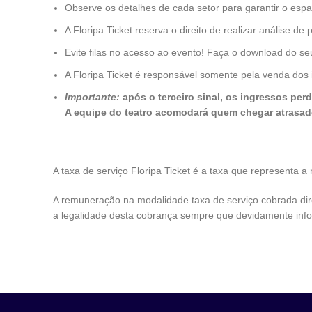
Observe os detalhes de cada setor para garantir o esp
A Floripa Ticket reserva o direito de realizar análise
Evite filas no acesso ao evento! Faça o download do s
A Floripa Ticket é responsável somente pela venda do
Importante:
após o terceiro sinal, os ingressos pe
A equipe do teatro acomodará quem chegar atrasad
A taxa de serviço Floripa Ticket é a taxa que representa 
A remuneração na modalidade taxa de serviço cobrada diret
a legalidade desta cobrança sempre que devidamente inf