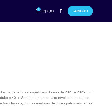
0
CONTATO
/
R$
0,00
odos os trabalhos competitivos do ano de 2024 e 2025 com
adulto e 40+). Será uma noite de alto nível com trabalhos
 Neoclássico, com assinaturas de coreógrafos residentes
.