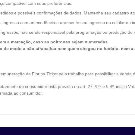
aço compatível com suas preferências.
 de pedidos e possíveis confirmações de dados. Mantenha seu cadastro 
eu ingresso com antecedência e apresente seu ingresso no celular ou 
s ingressos, não sendo responsável pela programação ou produção d
rdem a marcação, caso as poltronas sejam numeradas
o de modo a não atrapalhar nem quem chegou no horário, nem a 
a remuneração da Floripa Ticket pelo trabalho para possibilitar a ven
amente do consumidor está prevista no art. 27, §2º e § 4º, inciso V 
ormada ao consumidor.